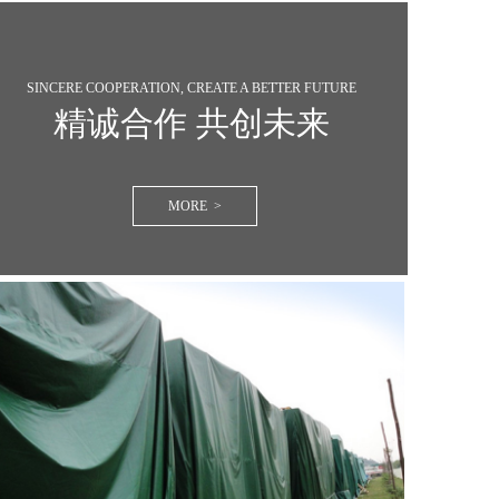
SINCERE COOPERATION, CREATE A BETTER FUTURE
精诚合作 共创未来
MORE >