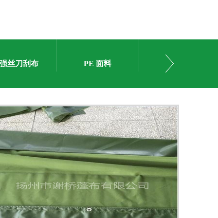
强丝刀刮布
PE 面料
牛津布