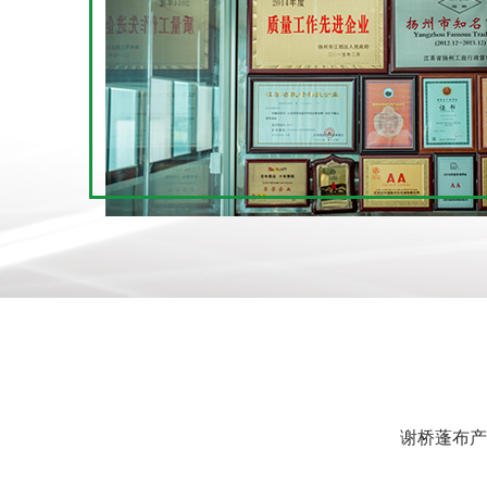
谢桥蓬布产